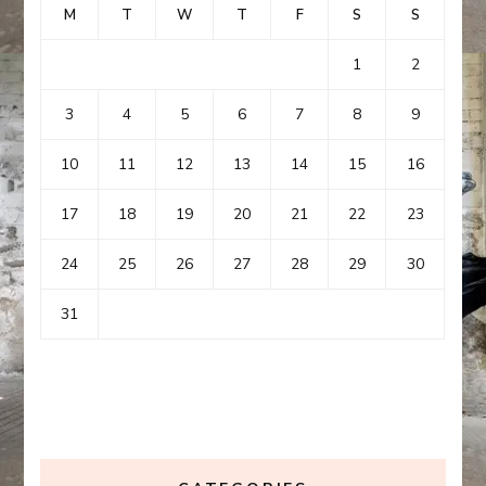
M
T
W
T
F
S
S
1
2
3
4
5
6
7
8
9
10
11
12
13
14
15
16
17
18
19
20
21
22
23
24
25
26
27
28
29
30
31