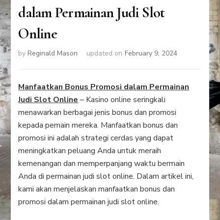
dalam Permainan Judi Slot
Online
by
Reginald Mason
updated on
February 9, 2024
Manfaatkan Bonus Promosi dalam Permainan
Judi Slot Online
– Kasino online seringkali
menawarkan berbagai jenis bonus dan promosi
kepada pemain mereka. Manfaatkan bonus dan
promosi ini adalah strategi cerdas yang dapat
meningkatkan peluang Anda untuk meraih
kemenangan dan memperpanjang waktu bermain
Anda di permainan judi slot online. Dalam artikel ini,
kami akan menjelaskan manfaatkan bonus dan
promosi dalam permainan judi slot online.