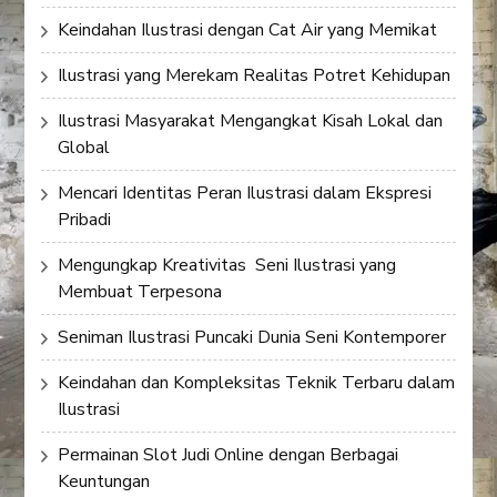
Keindahan Ilustrasi dengan Cat Air yang Memikat
Ilustrasi yang Merekam Realitas Potret Kehidupan
Ilustrasi Masyarakat Mengangkat Kisah Lokal dan
Global
Mencari Identitas Peran Ilustrasi dalam Ekspresi
Pribadi
Mengungkap Kreativitas Seni Ilustrasi yang
Membuat Terpesona
Seniman Ilustrasi Puncaki Dunia Seni Kontemporer
Keindahan dan Kompleksitas Teknik Terbaru dalam
Ilustrasi
Permainan Slot Judi Online dengan Berbagai
Keuntungan