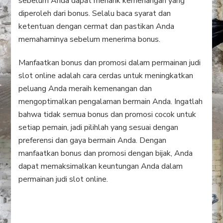
sebelum Anda dapat menarik kemenangan yang
diperoleh dari bonus. Selalu baca syarat dan
ketentuan dengan cermat dan pastikan Anda
memahaminya sebelum menerima bonus.
Manfaatkan bonus dan promosi dalam permainan judi
slot online adalah cara cerdas untuk meningkatkan
peluang Anda meraih kemenangan dan
mengoptimalkan pengalaman bermain Anda. Ingatlah
bahwa tidak semua bonus dan promosi cocok untuk
setiap pemain, jadi pilihlah yang sesuai dengan
preferensi dan gaya bermain Anda. Dengan
manfaatkan bonus dan promosi dengan bijak, Anda
dapat memaksimalkan keuntungan Anda dalam
permainan judi slot online.