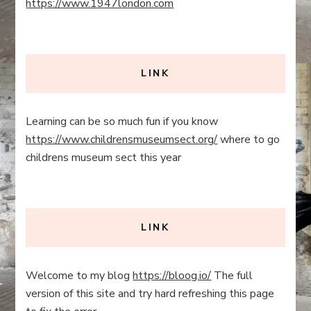
https://www.1947london.com
LINK
Learning can be so much fun if you know
https://www.childrensmuseumsect.org/
where to go
childrens museum sect this year
LINK
Welcome to my blog
https://bloog.io/
The full
version of this site and try hard refreshing this page