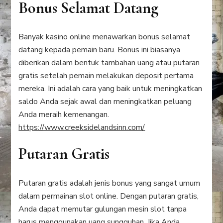
Bonus Selamat Datang
Banyak kasino online menawarkan bonus selamat
datang kepada pemain baru. Bonus ini biasanya
diberikan dalam bentuk tambahan uang atau putaran
gratis setelah pemain melakukan deposit pertama
mereka. Ini adalah cara yang baik untuk meningkatkan
saldo Anda sejak awal dan meningkatkan peluang
Anda meraih kemenangan.
https://www.creeksidelandsinn.com/
Putaran Gratis
Putaran gratis adalah jenis bonus yang sangat umum
dalam permainan slot online. Dengan putaran gratis,
Anda dapat memutar gulungan mesin slot tanpa
harus menggunakan uang sungguhan. Jika Anda