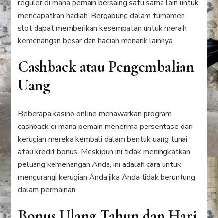
reguler di mana pemain bersaing satu sama lain untuk
mendapatkan hadiah. Bergabung dalam turnamen
slot dapat memberikan kesempatan untuk meraih
kemenangan besar dan hadiah menarik lainnya.
Cashback atau Pengembalian
Uang
Beberapa kasino online menawarkan program
cashback di mana pemain menerima persentase dari
kerugian mereka kembali dalam bentuk uang tunai
atau kredit bonus. Meskipun ini tidak meningkatkan
peluang kemenangan Anda, ini adalah cara untuk
mengurangi kerugian Anda jika Anda tidak beruntung
dalam permainan.
Bonus Ulang Tahun dan Hari