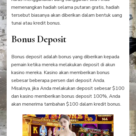
memenangkan hadiah selama putaran gratis, hadiah
tersebut biasanya akan diberikan dalam bentuk uang
tunai atau kredit bonus.
Bonus Deposit
Bonus deposit adalah bonus yang diberikan kepada
pemain ketika mereka melakukan deposit di akun
kasino mereka. Kasino akan memberikan bonus
sebesar beberapa persen dari deposit Anda.
Misalnya, jika Anda melakukan deposit sebesar $100
dan kasino memberikan bonus deposit 100%, Anda
akan menerima tambahan $100 dalam kredit bonus.