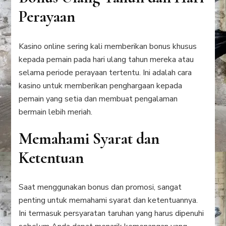
Perayaan
Kasino online sering kali memberikan bonus khusus
kepada pemain pada hari ulang tahun mereka atau
selama periode perayaan tertentu. Ini adalah cara
kasino untuk memberikan penghargaan kepada
pemain yang setia dan membuat pengalaman
bermain lebih meriah.
Memahami Syarat dan
Ketentuan
Saat menggunakan bonus dan promosi, sangat
penting untuk memahami syarat dan ketentuannya.
Ini termasuk persyaratan taruhan yang harus dipenuhi