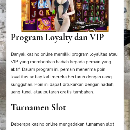
Program Loyalty dan VIP
Banyak kasino online memiliki program loyalitas atau
VIP yang memberikan hadiah kepada pemain yang
aktif. Dalam program ini, pemain menerima poin
loyalitas setiap kali mereka bertaruh dengan uang
sungguhan. Poin ini dapat ditukarkan dengan hadiah,
uang tunai, atau putaran gratis tambahan.
Turnamen Slot
Beberapa kasino online mengadakan turnamen slot