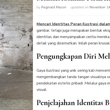
by
Reginald Mason
updated on
November 14
Mencari Identitas Peran Ilustrasi dala
gambar, tetapi juga merupakan bentuk eksp
identitas dan menyampaikan cerita mereka m
detail yang disematkan. Inilah peran krusia
Pengungkapan Diri Mel
Gaya ilustrasi yang unik sering kali mence
mengembangkan tanda tangan visualnya sendi
pendekatan estetis pribadi. Melalui gaya 
visual.
Penjelajahan Identitas 