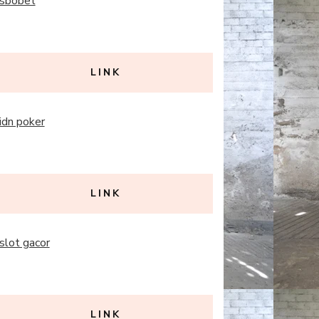
sbobet
LINK
idn poker
LINK
slot gacor
LINK