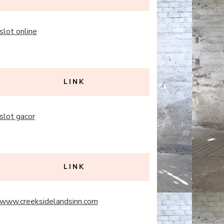
slot online
LINK
slot gacor
LINK
www.creeksidelandsinn.com