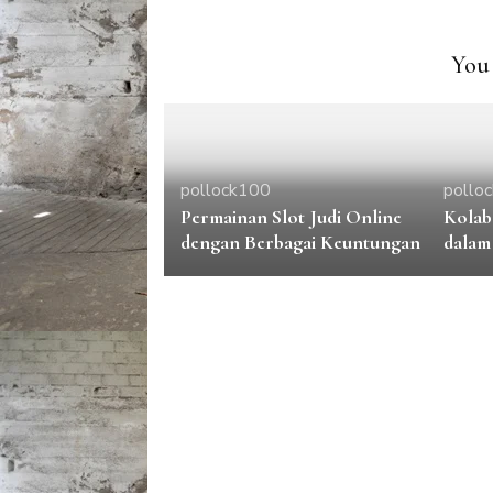
You 
pollock100
pollo
Permainan Slot Judi Online
Kolabo
dengan Berbagai Keuntungan
dalam 