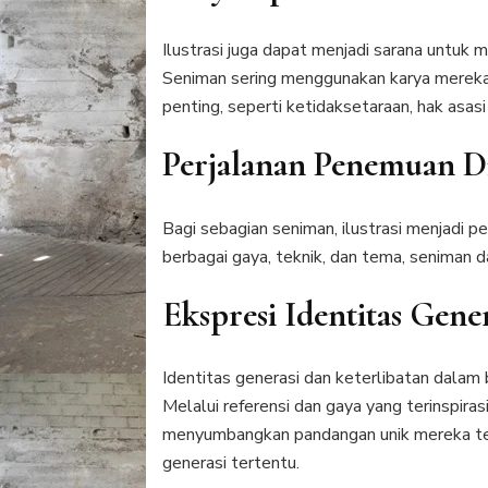
Ilustrasi juga dapat menjadi sarana untuk
Seniman sering menggunakan karya mereka
penting, seperti ketidaksetaraan, hak asasi
Perjalanan Penemuan D
Bagi sebagian seniman, ilustrasi menjadi p
berbagai gaya, teknik, dan tema, seniman 
Ekspresi Identitas Gene
Identitas generasi dan keterlibatan dalam 
Melalui referensi dan gaya yang terinspirasi
menyumbangkan pandangan unik mereka te
generasi tertentu.