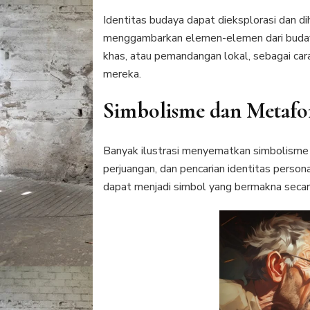
Identitas budaya dapat dieksplorasi dan diha
menggambarkan elemen-elemen dari budaya 
khas, atau pemandangan lokal, sebagai ca
mereka.
Simbolisme dan Metafo
Banyak ilustrasi menyematkan simbolisme
perjuangan, dan pencarian identitas persona
dapat menjadi simbol yang bermakna secar