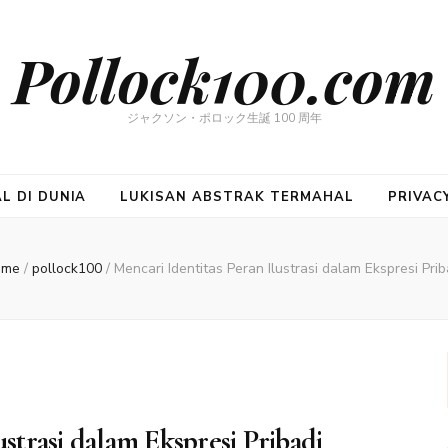
Pollock100.com
ジャクソン・ポロック生誕 100 周年
L DI DUNIA
LUKISAN ABSTRAK TERMAHAL
PRIVAC
ome
/
pollock100
/
Mencari Identitas Peran Ilustrasi dalam Ekspresi Prib
ustrasi dalam Ekspresi Pribadi